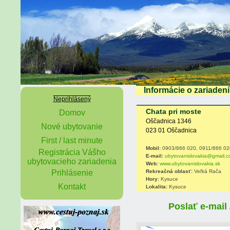
Informácie o zariadení
Neprihlásený
Chata pri moste
Domov
Oščadnica 1346
Nové ubytovanie
023 01 Oščadnica
First / last minute
Mobil:
0903/866 020, 0911/866 02
Registrácia Vášho
E-mail:
ubytovanislovakia@gmail.
ubytovacieho zariadenia
Web:
www.ubytovanislovakia.sk
Prihlásenie
Rekreačná oblasť:
Veľká Rača
Hory:
Kysuce
Kontakt
Lokalita:
Kysuce
Poslať e-mail 