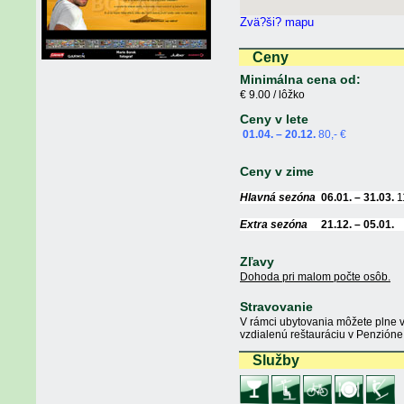
Zvä?ši? mapu
Ceny
Minimálna cena od:
€ 9.00 / lôžko
Ceny v lete
01.04. – 20.12.
80,- €
Ceny v zime
Hlavná sezóna
06.01. – 31.03.
1
Extra sezóna
21.12. – 05.01.
Zľavy
Dohoda pri malom počte osôb.
Stravovanie
V rámci ubytovania môžete plne 
vzdialenú reštauráciu v Penzión
Služby