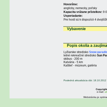
Hovoríme:
anglicky, nemecky, poľsky
Kapacita vrátane prístelkov:
9 l
Usporiadanie:
Pre hostí sú k dispozícii 4 dvojl
Vybavenie
Popis okolia a zaujím
Lyžiarske stredisko
Snow paradi
letné rekreačné stredisko
Sun Pa
skibus - 200 m
Kalvária - 5 km
Kaštieľ - múzeum, galéria
Posledná aktualizácia dát: 18.10.2012
Copyright
e-mail:
ub
Webstránka je optima