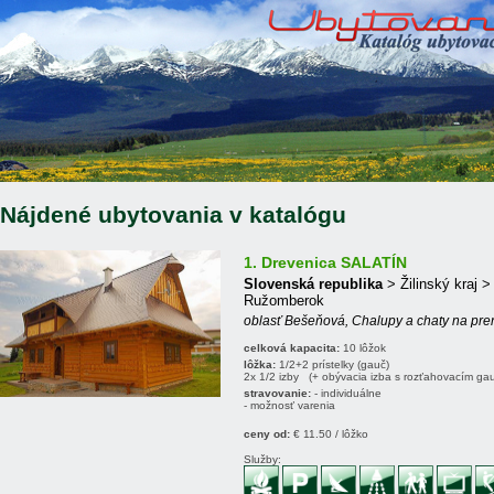
Nájdené ubytovania v katalógu
1. Drevenica SALATÍN
Slovenská republika
> Žilinský kraj 
Ružomberok
oblasť Bešeňová, Chalupy a chaty na pr
celková kapacita:
10 lôžok
lôžka:
1/2+2 prístelky (gauč)
2x 1/2 izby (+ obývacia izba s rozťahovacím ga
stravovanie:
- individuálne
- možnosť varenia
ceny od:
€ 11.50 / lôžko
Služby: